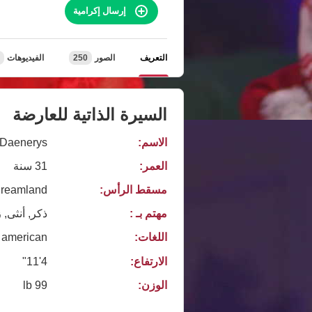
إرسال إكرامية
التعريف
الصور
250
الفيديوهات
السيرة الذاتية للعارضة
الاسم:
Daenerys
العمر:
31 سنة
مسقط الرأس:
eamland, 🍑🍑🍑
مهتم بـ :
ذكر, أنثى, 
اللغات:
american
الارتفاع:
4'11"
الوزن:
99 lb