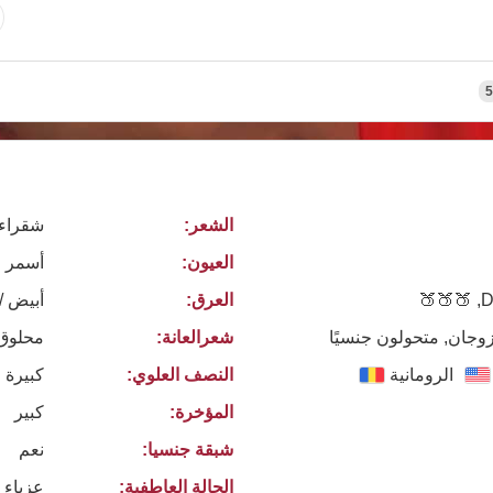
5
الشعر:
شقراء
العيون:
أسمر
Dr
العرق:
أبيض /
زوجان, متحولون جنسيًا
شعرالعانة:
محلوق
الرومانية
النصف العلوي:
كبيرة 
المؤخرة:
كبير
شبقة جنسيا:
نعم
الحالة العاطفية:
عزباء