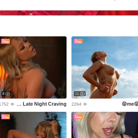
مجاناً
مجاناً
8
11
Your Late Night Craving
😝me
1752
2264
مجاناً
مجاناً