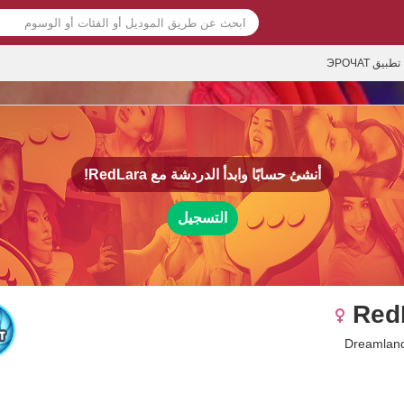
تطبيق ЭРОЧАТ
أنشئ حسابًا وابدأ الدردشة مع
RedLara!
التسجيل
Red