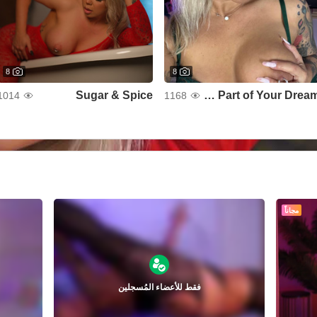
8
8
Sugar & Spice
The Best Part of Your Dream
1014
1168
مجاناً
فقط للأعضاء المُسجلين