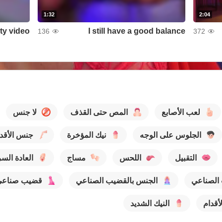
1:32
2:04
ty video
I still have a good balance
136
372
لعب الأصابع
المص حتى القذف
لا جنس
الجلوس على الوجه
نيك المؤخرة
جنس الأقد
التقبيل
اللحس
مساج
العادة السر
 الصناعي
الجنس بالقضيب الصناعي
قضيب صناعي
أقدام
النيك الشديد