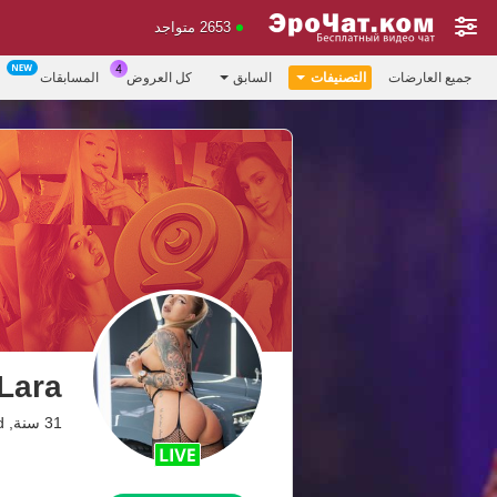
2653 متواجد
جميع العارضات
التصنيفات
السابق
كل العروض
المسابقات
Lara
31 سنة, Dreamland