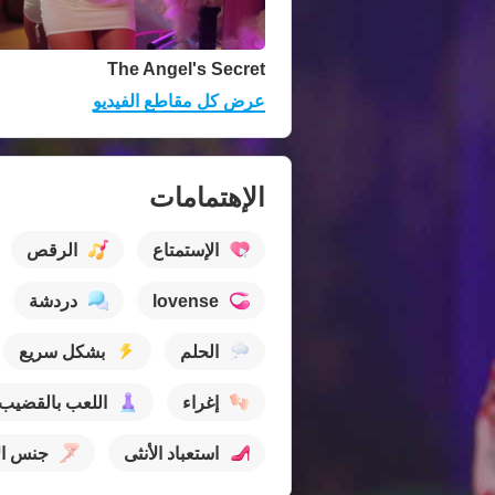
The Angel's Secret
عرض كل مقاطع الفيديو
الإهتمامات
الإستمتاع
الرقص
lovense
دردشة
الحلم
بشكل سريع
إغراء
اللعب بالقضيب
استعباد الأنثى
جنس ال