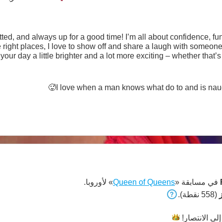
tted, and always up for a good time! I’m all about confidence, 
he right places, I love to show off and share a laugh with someon
your day a little brighter and a lot more exciting – whether that’
having a genuine chat! Let’s get to know each other and se
I love when a man knows what do to and is naugt
في مسابقة «
Queen of Queens
» لأوروبا.
(558 نقطة).
إلى
الانتصار!