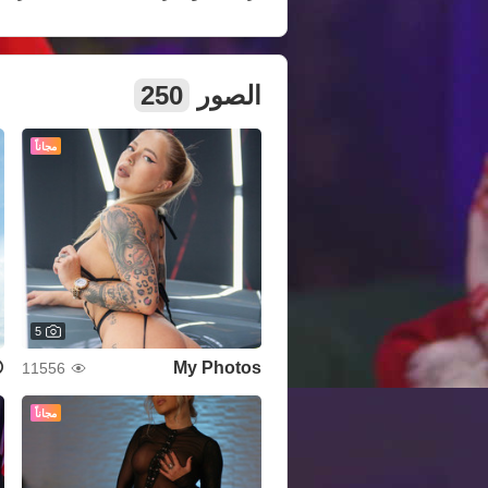
الصور
250
مجاناً
5
😝
My Photos
11556
مجاناً