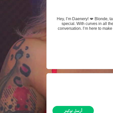
Hey, I’m Daenery! 💋 Blonde, ta
special. With curves in all t
conversation. I’m here to make 
أرسل توكينز