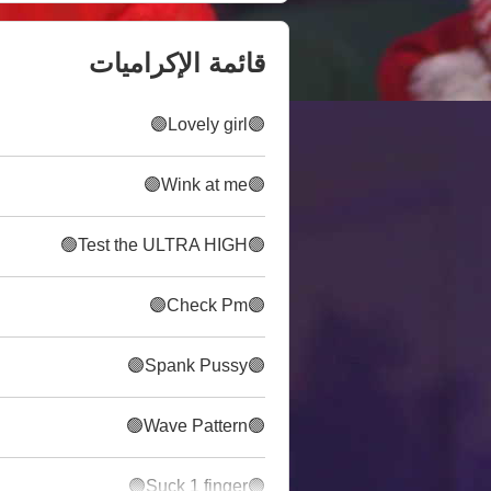
قائمة الإكراميات
🟣Lovely girl🟣
🟣Wink at me🟣
🟢Test the ULTRA HIGH🟢
🟣Check Pm🟣
🟣Spank Pussy🟣
🟢Wave Pattern🟢
🟣Suck 1 finger🟣