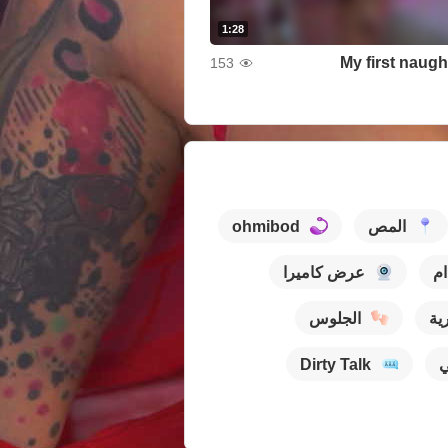
1:28
My first naugh
153
المص
ohmibod
ام
عرض كاميرا
ية
الجلوس
Dirty Talk