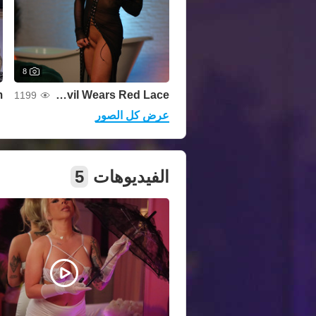
8
The Devil Wears Red Lace
1199
عرض كل الصور
الفيديوهات
5